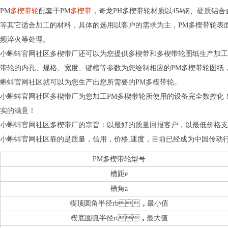
PM
多楔带轮
配套于PM
多楔带
，奇龙PH多楔带轮材质以45#钢、硬质铝合
等其它适合加工的材料，具体的选用以客户的需求为主，PM多楔带轮表面处理有
频淬火等处理。
小蝌蚪官网社区多楔带厂还可以为您提供多楔带和多楔带轮图纸生产加工
带轮的内孔、规格、宽度、键槽等参数为您绘制相应的PM多楔带轮图纸
蝌蚪官网社区就可以为您生产出您所需要的PM多楔带轮。
小蝌蚪官网社区多楔带厂为您加工PM多楔带轮所使用的设备完全数控化
实的满意！
小蝌蚪官网社区多楔带厂的宗旨：以最好的质量回报客户，以最低价格
小蝌蚪官网社区靠的是质量，信用，价格,速度，目前已经成为中国传动行
PM多楔带轮型号
槽距e
槽角a
楔顶圆角半径rb，最小值
楔底圆弧半径rt，最大值