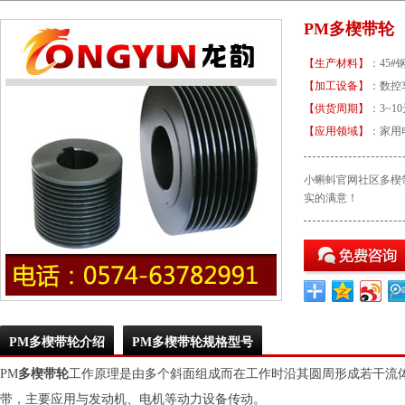
PM多楔带轮
【生产材料】
：4
【加工设备】
：数
【供货周期】
：3~1
【应用领域】
：家
小蝌蚪官网社区多楔带
实的满意！
PM多楔带轮介绍
PM多楔带轮规格型号
PM
多楔带轮
工作原理是由多个斜面组成而在工作时沿其圆周形成若干流体动
带，主要应用与发动机、电机等动力设备传动。