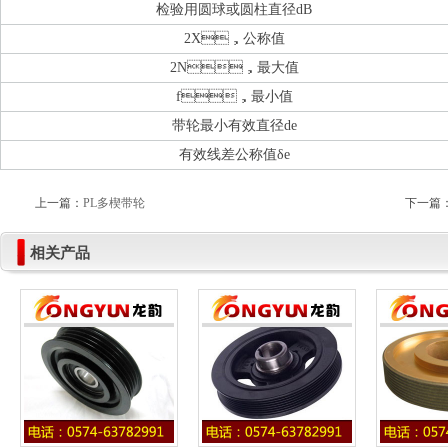
检验用圆球或圆柱直径dB
2X，公称值
2N，最大值
f，最小值
带轮最小有效直径de
有效线差公称值δe
上一篇：
PL多楔带轮
下一篇
相关产品