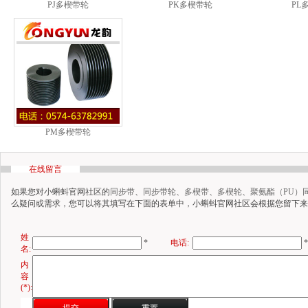
PJ多楔带轮
PK多楔带轮
PL
PM多楔带轮
在线留言
如果您对小蝌蚪官网社区的
同步带
、
同步带轮
、
多楔带
、
多楔轮
、
聚氨酯（PU）
么疑问或需求，您可以将其填写在下面的表单中，小蝌蚪官网社区会根据您留下
姓
*
电话:
*
名:
内
容
(*):