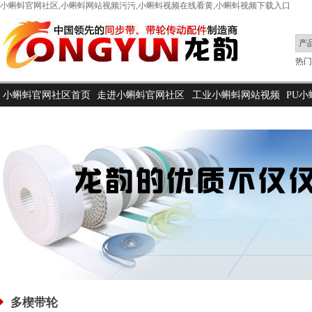
小蝌蚪官网社区,小蝌蚪网站视频污污,小蝌蚪视频在线看黄,小蝌蚪视频下载入口
热门搜
小蝌蚪官网社区首页
走进小蝌蚪官网社区
工业小蝌蚪网站视频
PU
污污
多楔带轮