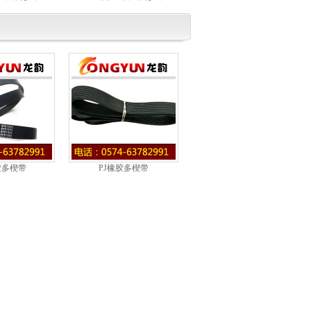
胶多楔带
PJ橡胶多楔带