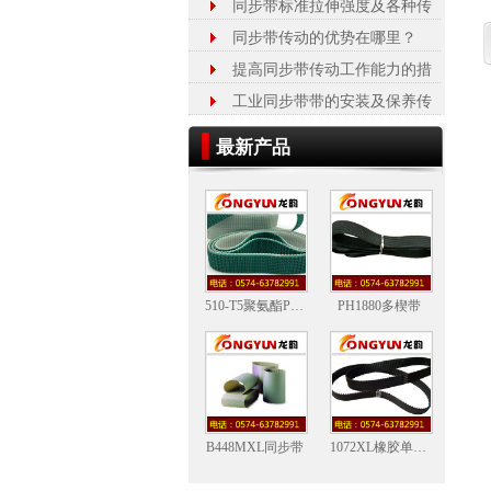
同步带标准拉伸强度及各种传
同步带传动的优势在哪里？
提高同步带传动工作能力的措
工业同步带带的安装及保养传
最新产品
510-T5聚氨酯PU花纹带
PH1880多楔带
B448MXL同步带
1072XL橡胶单面齿同步带