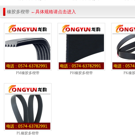
橡胶多楔带
←具体规格请点击进入
PM橡胶多楔带
PH橡胶多楔带
PK橡
PL橡胶多楔带