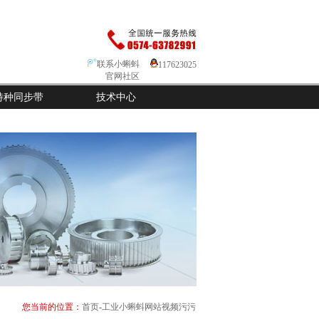
联系小蝌蚪
117623025
官网社区
特种同步带
技术中心
您当前的位置：
首页
-
工业小蝌蚪网站视频污污