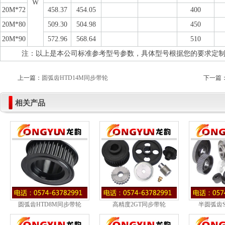
W
20M*72
458.37
454.05
400
20M*80
509.30
504.98
450
20M*90
572.96
568.64
510
注：以上是本公司标准参考型号参数，具体型号根据您的要求定制加工。
上一篇：
圆弧齿HTD14M同步带轮
下一篇
相关产品
圆弧齿HTD8M同步带轮
高精度2GT同步带轮
半圆弧齿