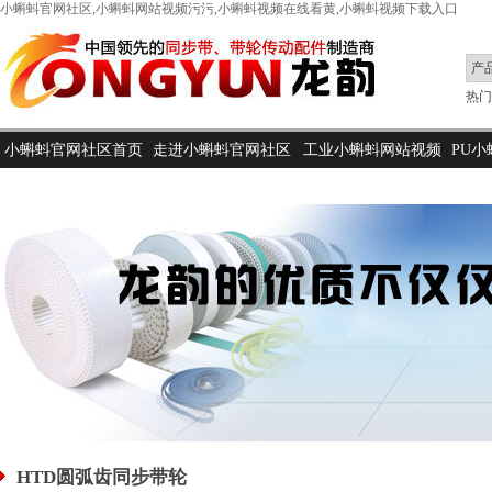
小蝌蚪官网社区,小蝌蚪网站视频污污,小蝌蚪视频在线看黄,小蝌蚪视频下载入口
热门搜
小蝌蚪官网社区首页
走进小蝌蚪官网社区
工业小蝌蚪网站视频
PU
污污
HTD圆弧齿同步带轮