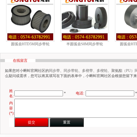
圆弧齿HTD5M同步带轮
半圆弧齿S8M同步带轮
圆弧齿HT
在线留言
如果您对小蝌蚪官网社区的
同步带
、
同步带轮
、
多楔带
、
多楔轮
、
聚氨酯（PU）
么疑问或需求，您可以将其填写在下面的表单中，小蝌蚪官网社区会根据您留下来的
姓
*
电话:
*
名:
内
容
(*):