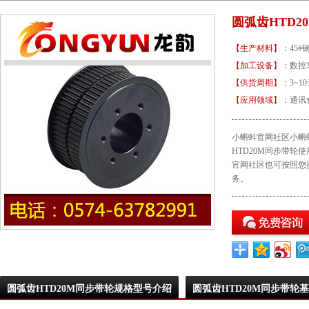
圆弧齿HTD2
【生产材料】
：45
【加工设备】
：数
【供货周期】
：3~1
【应用领域】
：通
小蝌蚪官网社区小蝌蚪
HTD20M同步带轮使用
官网社区也可按照您提供
务。
圆弧齿HTD20M同步带轮规格型号介绍
圆弧齿HTD20M同步带轮